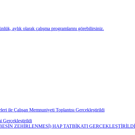
k, aylık olarak çalışma programlarını görebilirsiniz.
eri ile Çalışan Memnuniyeti Toplantısı Gerçekleştirildi
 Gerçekleştirildi
SİN ZEHİRLENMESİ) HAP TATBİKATI GERÇEKLEŞTİRİLD