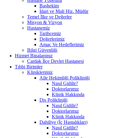
Hastane Yönetimi
Başhekim
İdari ve Mali Hiz. Müdür
Temel İlke ve Değerler
Misyon & Vizyon
Hastanemiz
Tarihçemiz
Değerlerimiz
Amaç Ve Hedeflerimiz
Bilgi Güvenliği
Hizmet Binalarımız
Çardak İlçe Devlet Hastanesi
Tıbbi Birimler
Kliniklerimiz
Aile Hekimliği Polikliniği
Nasıl Gidilir?
Doktorlarımız
Klinik Hakkında
Diş Polikliniği
Nasıl Gidilir?
Doktorlarımız
Klinik Hakkında
Dahiliye (İç Hastalıkları)
Nasıl Gidilir?
Doktorlarımız