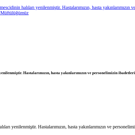
cidinin halıları yenilenmiştir. Hastalarımızın, hasta yakınlarımızın ve
yı Müftülüğümüz
nilenmiştir. Hastalarımızın, hasta yakınlarımızın ve personelimizin ibadetleri
arı yenilenmiştir. Hastalarımızın, hasta yakınlarımızın ve personelimiz