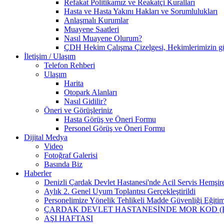
Refakat Politikamız ve Reakatçi Kuralları
Hasta ve Hasta Yakını Hakları ve Sorumlulukları
Anlaşmalı Kurumlar
Muayene Saatleri
Nasıl Muayene Olurum?
ÇDH Hekim Çalışma Çizelgesi, Hekimlerimizin günlü
İletişim / Ulaşım
Telefon Rehberi
Ulaşım
Harita
Otopark Alanları
Nasıl Gidilir?
Öneri ve Görüşleriniz
Hasta Görüş ve Öneri Formu
Personel Görüş ve Öneri Formu
Dijital Medya
Video
Fotoğraf Galerisi
Basında Biz
Haberler
Denizli Çardak Devlet Hastanesi'nde Acil Servis Hemşirel
Aylık 2. Genel Uyum Toplantısı Gerçekleştirildi
Personelimize Yönelik Tehlikeli Madde Güvenliği Eğitimi
ÇARDAK DEVLET HASTANESİNDE MOR KOD (BE
AŞI HAFTASI