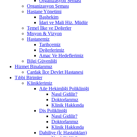
Organizasyon Şeması
Organizasyon Şeması
Hastane Yönetimi
Başhekim
İdari ve Mali Hiz. Müdür
Temel İlke ve Değerler
Misyon & Vizyon
Hastanemiz
Tarihçemiz
Değerlerimiz
Amaç Ve Hedeflerimiz
Bilgi Güvenliği
Hizmet Binalarımız
Çardak İlçe Devlet Hastanesi
Tıbbi Birimler
Kliniklerimiz
Aile Hekimliği Polikliniği
Nasıl Gidilir?
Doktorlarımız
Klinik Hakkında
Diş Polikliniği
Nasıl Gidilir?
Doktorlarımız
Klinik Hakkında
Dahiliye (İç Hastalıkları)