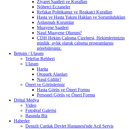
Ziyaret Saatleri ve Kuralları
Nöbetçi Eczaneler
Refakat Politikamız ve Reakatçi Kuralları
Hasta ve Hasta Yakını Hakları ve Sorumlulukları
Anlaşmalı Kurumlar
Muayene Saatleri
Nasıl Muayene Olurum?
ÇDH Hekim Çalışma Çizelgesi, Hekimlerimizin
günlük, aylık olarak çalışma programlarını
görebilirsiniz.
İletişim / Ulaşım
Telefon Rehberi
Ulaşım
Harita
Otopark Alanları
Nasıl Gidilir?
Öneri ve Görüşleriniz
Hasta Görüş ve Öneri Formu
Personel Görüş ve Öneri Formu
Dijital Medya
Video
Fotoğraf Galerisi
Basında Biz
Haberler
Denizli Çardak Devlet Hastanesi'nde Acil Servis