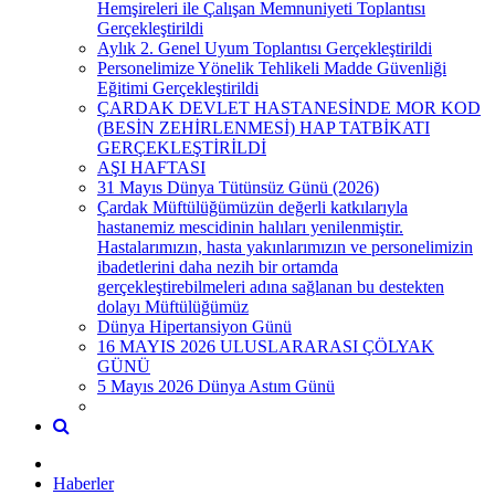
Hemşireleri ile Çalışan Memnuniyeti Toplantısı
Gerçekleştirildi
Aylık 2. Genel Uyum Toplantısı Gerçekleştirildi
Personelimize Yönelik Tehlikeli Madde Güvenliği
Eğitimi Gerçekleştirildi
ÇARDAK DEVLET HASTANESİNDE MOR KOD
(BESİN ZEHİRLENMESİ) HAP TATBİKATI
GERÇEKLEŞTİRİLDİ
AŞI HAFTASI
31 Mayıs Dünya Tütünsüz Günü (2026)
Çardak Müftülüğümüzün değerli katkılarıyla
hastanemiz mescidinin halıları yenilenmiştir.
Hastalarımızın, hasta yakınlarımızın ve personelimizin
ibadetlerini daha nezih bir ortamda
gerçekleştirebilmeleri adına sağlanan bu destekten
dolayı Müftülüğümüz
Dünya Hipertansiyon Günü
16 MAYIS 2026 ULUSLARARASI ÇÖLYAK
GÜNÜ
5 Mayıs 2026 Dünya Astım Günü
Haberler