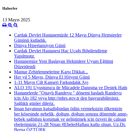
Haberler
13 Mayıs 2025
Çardak Devlet Hastanemizde 12 Mayıs Dünya Hemşireler
Gününü kutladık.
Dünya Hipertansiyon Günü
Çardak Devlet Hastanesi Hac Uçağı Bilgilendirme
Yapılmıştır.
Hastanemize Yeni Başlayan Hekimlere Uyum Eğitimi
Düzenlendi
Mantar Zehirlenmelerine Karşı Dikkat...
Her yıl 5 Mayıs, Dünya El Hijyeni Günü
1-31 Mayıs Cilt Kanseri Farkındalık Ayı
ALO 191 Uyuşturucu ile Mücadele Danışma ve Destek Hattı
Hastanelerde "Onaylı Randevu " dönemi başladı Randevu
için Alo 182 veya http://mhrs.gov.tr den başvurabilirsiniz.
Sağlıklı günler dileriz.
İnsan hayatının kutsallığından ödün vermeksizin ülkemizin
her köşesinde gebelik, doğum, doğum sonrası dönemde anne-
bebek sağlığını korumak ve geliştirmek için özveri ile çalışan
ebelerimizin 21-28 Nisan #EbelerHaftası kutlu olsun. Uz.Dr.
Berna ÖZTÜRK