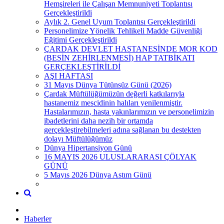
Hemşireleri ile Çalışan Memnuniyeti Toplantısı
Gerçekleştirildi
Aylık 2. Genel Uyum Toplantısı Gerçekleştirildi
Personelimize Yönelik Tehlikeli Madde Güvenliği
Eğitimi Gerçekleştirildi
ÇARDAK DEVLET HASTANESİNDE MOR KOD
(BESİN ZEHİRLENMESİ) HAP TATBİKATI
GERÇEKLEŞTİRİLDİ
AŞI HAFTASI
31 Mayıs Dünya Tütünsüz Günü (2026)
Çardak Müftülüğümüzün değerli katkılarıyla
hastanemiz mescidinin halıları yenilenmiştir.
Hastalarımızın, hasta yakınlarımızın ve personelimizin
ibadetlerini daha nezih bir ortamda
gerçekleştirebilmeleri adına sağlanan bu destekten
dolayı Müftülüğümüz
Dünya Hipertansiyon Günü
16 MAYIS 2026 ULUSLARARASI ÇÖLYAK
GÜNÜ
5 Mayıs 2026 Dünya Astım Günü
Haberler