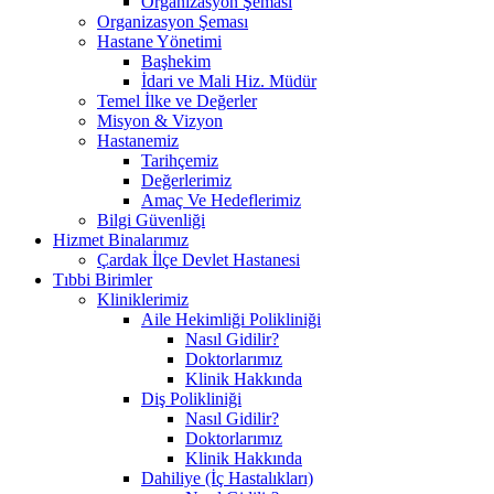
Organizasyon Şeması
Organizasyon Şeması
Hastane Yönetimi
Başhekim
İdari ve Mali Hiz. Müdür
Temel İlke ve Değerler
Misyon & Vizyon
Hastanemiz
Tarihçemiz
Değerlerimiz
Amaç Ve Hedeflerimiz
Bilgi Güvenliği
Hizmet Binalarımız
Çardak İlçe Devlet Hastanesi
Tıbbi Birimler
Kliniklerimiz
Aile Hekimliği Polikliniği
Nasıl Gidilir?
Doktorlarımız
Klinik Hakkında
Diş Polikliniği
Nasıl Gidilir?
Doktorlarımız
Klinik Hakkında
Dahiliye (İç Hastalıkları)