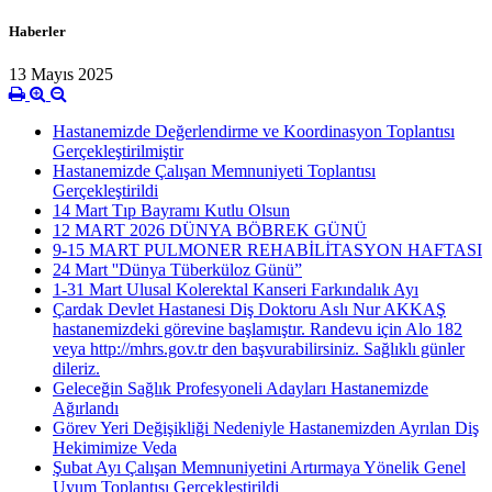
Haberler
13 Mayıs 2025
Hastanemizde Değerlendirme ve Koordinasyon Toplantısı
Gerçekleştirilmiştir
Hastanemizde Çalışan Memnuniyeti Toplantısı
Gerçekleştirildi
14 Mart Tıp Bayramı Kutlu Olsun
12 MART 2026 DÜNYA BÖBREK GÜNÜ
9-15 MART PULMONER REHABİLİTASYON HAFTASI
24 Mart ''Dünya Tüberküloz Günü”
1-31 Mart Ulusal Kolerektal Kanseri Farkındalık Ayı
Çardak Devlet Hastanesi Diş Doktoru Aslı Nur AKKAŞ
hastanemizdeki görevine başlamıştır. Randevu için Alo 182
veya http://mhrs.gov.tr den başvurabilirsiniz. Sağlıklı günler
dileriz.
Geleceğin Sağlık Profesyoneli Adayları Hastanemizde
Ağırlandı
Görev Yeri Değişikliği Nedeniyle Hastanemizden Ayrılan Diş
Hekimimize Veda
Şubat Ayı Çalışan Memnuniyetini Artırmaya Yönelik Genel
Uyum Toplantısı Gerçekleştirildi