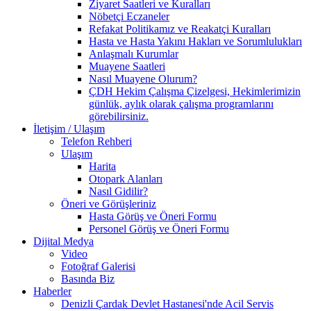
Ziyaret Saatleri ve Kuralları
Nöbetçi Eczaneler
Refakat Politikamız ve Reakatçi Kuralları
Hasta ve Hasta Yakını Hakları ve Sorumlulukları
Anlaşmalı Kurumlar
Muayene Saatleri
Nasıl Muayene Olurum?
ÇDH Hekim Çalışma Çizelgesi, Hekimlerimizin
günlük, aylık olarak çalışma programlarını
görebilirsiniz.
İletişim / Ulaşım
Telefon Rehberi
Ulaşım
Harita
Otopark Alanları
Nasıl Gidilir?
Öneri ve Görüşleriniz
Hasta Görüş ve Öneri Formu
Personel Görüş ve Öneri Formu
Dijital Medya
Video
Fotoğraf Galerisi
Basında Biz
Haberler
Denizli Çardak Devlet Hastanesi'nde Acil Servis