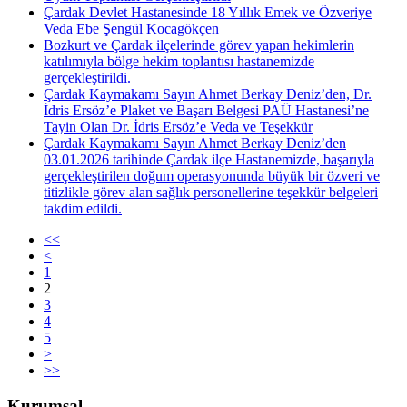
Çardak Devlet Hastanesinde 18 Yıllık Emek ve Özveriye
Veda Ebe Şengül Kocagökçen
Bozkurt ve Çardak ilçelerinde görev yapan hekimlerin
katılımıyla bölge hekim toplantısı hastanemizde
gerçekleştirildi.
Çardak Kaymakamı Sayın Ahmet Berkay Deniz’den, Dr.
İdris Ersöz’e Plaket ve Başarı Belgesi PAÜ Hastanesi’ne
Tayin Olan Dr. İdris Ersöz’e Veda ve Teşekkür
Çardak Kaymakamı Sayın Ahmet Berkay Deniz’den
03.01.2026 tarihinde Çardak ilçe Hastanemizde, başarıyla
gerçekleştirilen doğum operasyonunda büyük bir özveri ve
titizlikle görev alan sağlık personellerine teşekkür belgeleri
takdim edildi.
<<
<
1
2
3
4
5
>
>>
Kurumsal